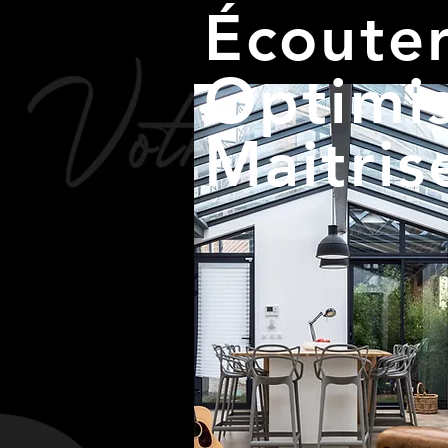
Écoute
Optimi
Maitris