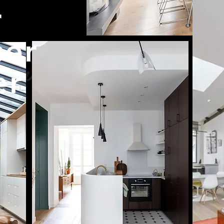
r
ser
er